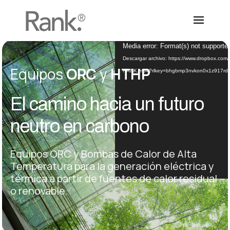
Reproductor
Media error: Format(s) not supporte
de
Descargar archivo: https://www.dropbox.co
Equipos
ORC
y
HTHP
vídeo
RANK.mp4?rlkey=bhgbmp3nvkon0x1z917rd5
El camino hacia un futuro
neutro en carbono
Equipos ORC y Bombas de Calor de Alta
Temperatura para la generación eléctrica y
térmica a partir de fuentes de calor residual
o renovable.