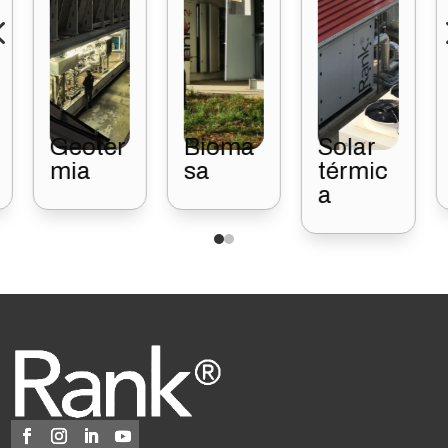
4
Geoter
Bioma
Solar
mia
sa
térmic
a